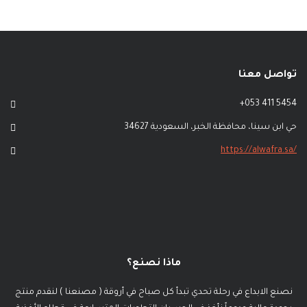
تواصل معنا
+053 411 5454
حي ابن سينا، ‏محافظة الخبر‏، ‏السعودية‏ 34627
/https://alwafra.sa
ماذا نصنع؟
نصنع الابداع في رحلة تحدي تبدأ كل صباح في أروقة ( مصنعنا ) لنقدم منتج